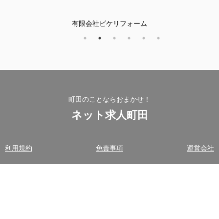
club AQUA I’s
町田のことならおまかせ！
ネット求人町田
利用規約
免責事項
運営会社