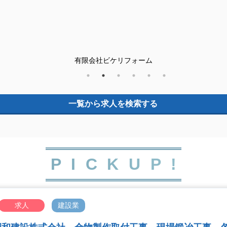
club AQUA I’s
一覧から求人を検索する
C
P
I
K
U
P
!
求人
建設業