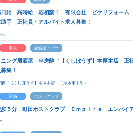
高日給 高時給 応相談！ 有限会社 ビケリフォーム
体助手 正社員・アルバイト求人募集！
ーム
求人
居酒屋・バー
イニング居酒屋 串房醉゛【くしぼうず】本厚木店 正
人募集！
房醉゛【くしぼうず】本厚木店 （厚木市中町）
店舗
ホストクラブ
徒歩５分 町田ホストクラブ Ｅｍｐｉｒｅ エンパイ
ア