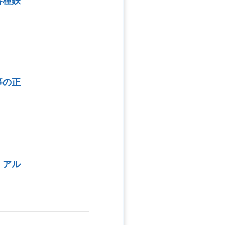
各種鉄
事の正
 アル