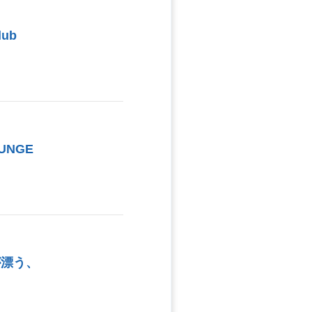
ub
UNGE
が漂う、