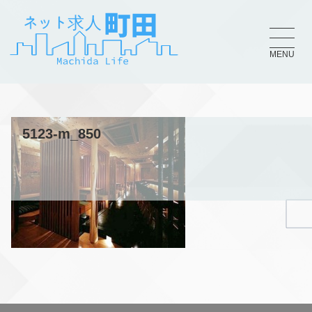
MENU
5123-m_850