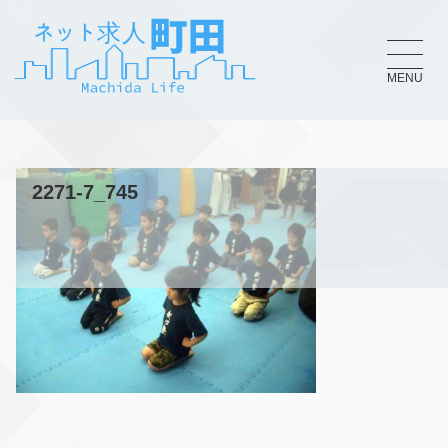
MENU
2271-7_745