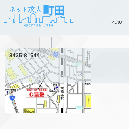
MENU
3425-8_544