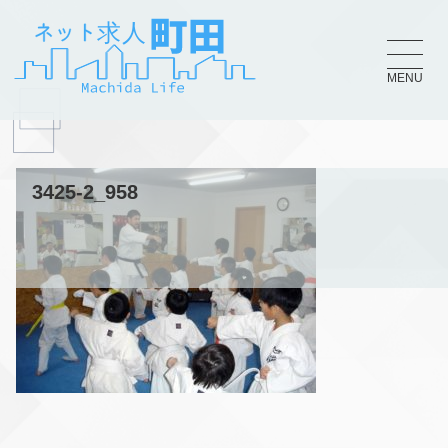
MENU
3425-2_958