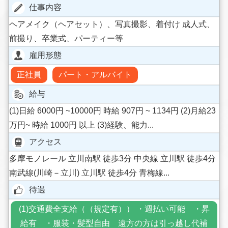
仕事内容
ヘアメイク（ヘアセット）、写真撮影、着付け 成人式、
前撮り、卒業式、パーティー等
雇用形態
正社員
パート・アルバイト
給与
(1)日給 6000円 ~10000円 時給 907円 ~ 1134円 (2)月給23
万円~ 時給 1000円 以上 (3)経験、能力...
アクセス
多摩モノレール 立川南駅 徒歩3分 中央線 立川駅 徒歩4分
南武線(川崎－立川) 立川駅 徒歩4分 青梅線...
待遇
(1)交通費全支給（（規定有）） ・週払い可能 ・昇
給有 ・服装・髪型自由 遠方の方は引っ越し代補