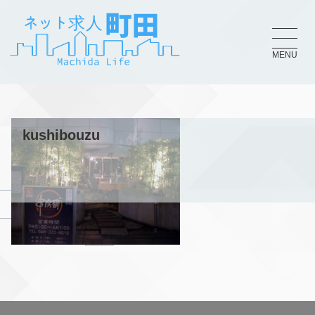
MENU
kushibouzu