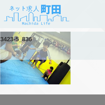
3423-5_836