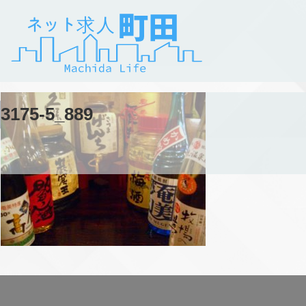
3175-5_889