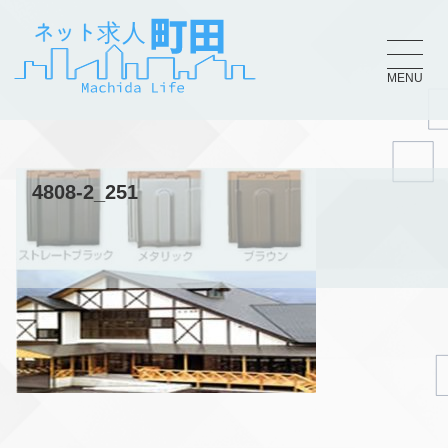
MENU
4808-2_251