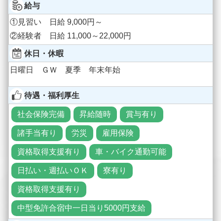
給与
①見習い 日給 9,000円～
②経験者 日給 11,000～22,000円
休日・休暇
日曜日 ＧＷ 夏季 年末年始
待遇・福利厚生
社会保険完備
昇給随時
賞与有り
諸手当有り
労災
雇用保険
資格取得支援有り
車・バイク通勤可能
日払い・週払いＯＫ
寮有り
資格取得支援有り
中型免許合宿中一日当り5000円支給